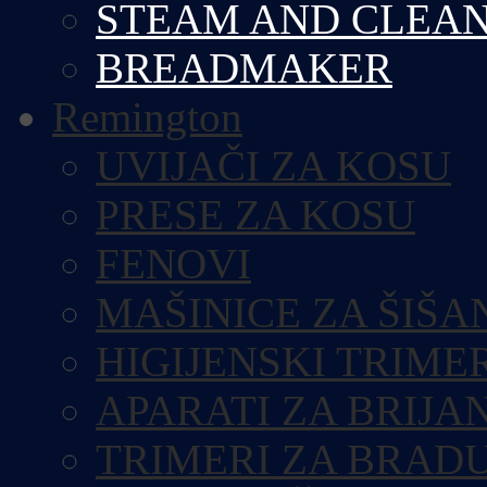
STEAM AND CLEA
BREADMAKER
Remington
UVIJAČI ZA KOSU
PRESE ZA KOSU
FENOVI
MAŠINICE ZA ŠIŠA
HIGIJENSKI TRIME
APARATI ZA BRIJA
TRIMERI ZA BRAD