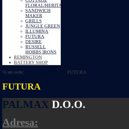
COTTAGE
FLORAL/HERITAGE
SANDWICH
MAKER
GRILLS
JUNGLE GREEN
ILLUMINA
FUTURA
DESIRE
RUSSELL
HOBBS IRONS
REMINGTON
BATTERY SHOP
Vi ste ovde:
Home
Russell Hobbs
FUTURA
FUTURA
PALMAX
D.O.O.
Adresa: