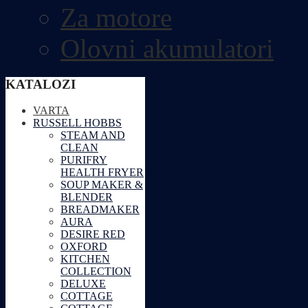
Za motore
Olovni akumulatori
KATALOZI
VARTA
RUSSELL HOBBS
STEAM AND
CLEAN
PURIFRY
HEALTH FRYER
SOUP MAKER &
BLENDER
BREADMAKER
AURA
DESIRE RED
OXFORD
KITCHEN
COLLECTION
DELUXE
COTTAGE