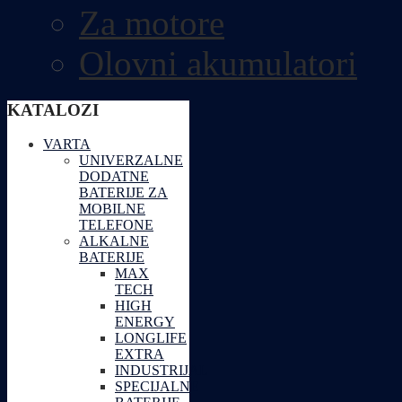
Za motore
Olovni akumulatori
KATALOZI
VARTA
UNIVERZALNE
DODATNE
BATERIJE ZA
MOBILNE
TELEFONE
ALKALNE
BATERIJE
MAX
TECH
HIGH
ENERGY
LONGLIFE
EXTRA
INDUSTRIJAL
SPECIJALNE