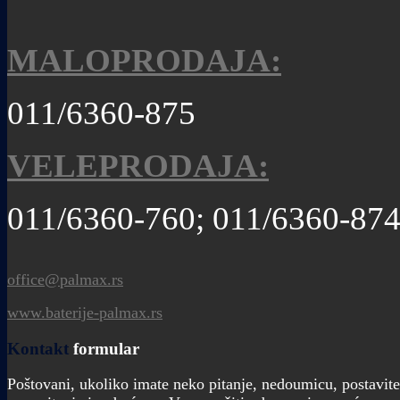
MALOPRODAJA:
011/6360-875
VELEPRODAJA:
011/6360-760; 011/6360-87
office@palmax.rs
www.baterije-palmax.rs
Kontakt
formular
Poštovani, ukoliko imate neko pitanje, nedoumicu, postavite