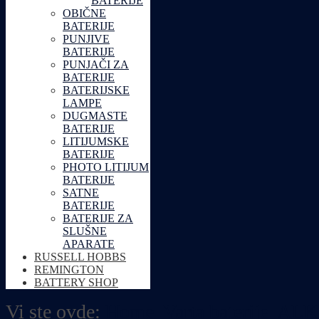
BATERIJE
OBIČNE
BATERIJE
PUNJIVE
BATERIJE
PUNJAČI ZA
BATERIJE
BATERIJSKE
LAMPE
DUGMASTE
BATERIJE
LITIJUMSKE
BATERIJE
PHOTO LITIJUM
BATERIJE
SATNE
BATERIJE
BATERIJE ZA
SLUŠNE
APARATE
RUSSELL HOBBS
REMINGTON
BATTERY SHOP
Vi ste ovde:
Home
Varta baterije
ALK