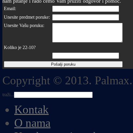
nam pitanje i rado ćemo Vam pružiti odgovor i pomoć.
Email:
Unesite predmet poruke:
Unesite Vašu poruku:
Koliko je 22-10?
Copyright © 2013. Palmax.
traži...
Kontak
O nama