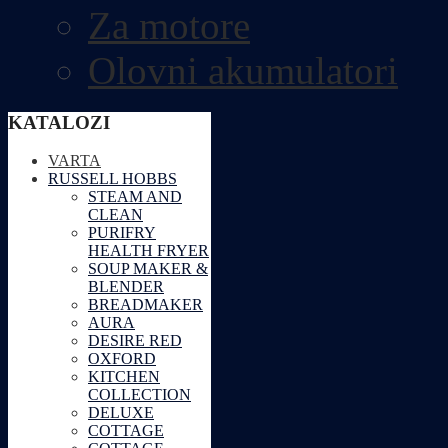
Za motore
Olovni akumulatori
KATALOZI
VARTA
RUSSELL HOBBS
STEAM AND
CLEAN
PURIFRY
HEALTH FRYER
SOUP MAKER &
BLENDER
BREADMAKER
AURA
DESIRE RED
OXFORD
KITCHEN
COLLECTION
DELUXE
COTTAGE