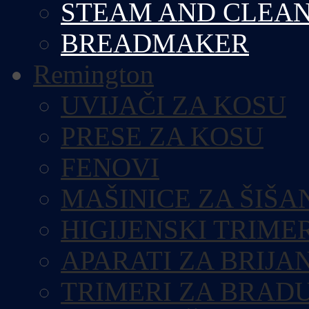
STEAM AND CLEA
BREADMAKER
Remington
UVIJAČI ZA KOSU
PRESE ZA KOSU
FENOVI
MAŠINICE ZA ŠIŠA
HIGIJENSKI TRIME
APARATI ZA BRIJA
TRIMERI ZA BRAD