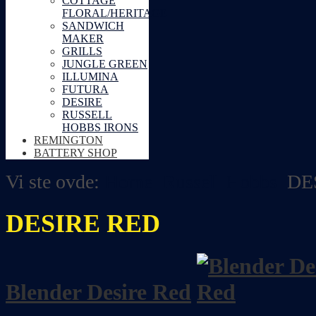
COTTAGE
FLORAL/HERITAGE
SANDWICH
MAKER
GRILLS
JUNGLE GREEN
ILLUMINA
FUTURA
DESIRE
RUSSELL
HOBBS IRONS
REMINGTON
BATTERY SHOP
Vi ste ovde:
Home
Russell Hobbs
DE
DESIRE RED
Blender Desire Red