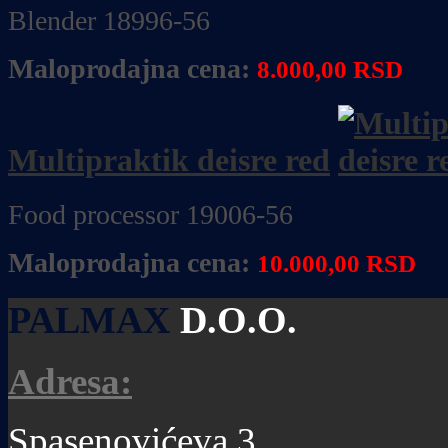
Blender 18996-56
Maloprodajna cena:
8.000,00 RSD
Multipraktik deisre red
Food processor 19006-56
Maloprodajna cena:
10.000,00 RSD
PALMAX
D.O.O.
Adresa:
Spasenovićeva 3