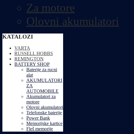
Za motore
Olovni akumulatori
KATALOZI
VARTA
RUSSELL HOBBS
REMINGTON
BATTERY SHOP
Baterije za rucni
alat
AKUMULATORI
ZA
AUTOMOBILE
Akumulatori za
motore
Olovni akumulatori
Telefonske baterije
Power Bank
Memorijske kartice
Fleš memorije