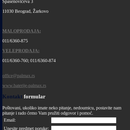
Spasenovićeva 3
11030 Beograd, Žarkovo
MALOPRODAJA:
011/6360-875
VELEPRODAJA:
011/6360-760; 011/6360-874
office@palmax.rs
www.baterije-palmax.rs
Kontakt
formular
Poštovani, ukoliko imate neko pitanje, nedoumicu, postavite nam
pitanje i rado ćemo Vam pružiti odgovor i pomoć.
Email:
Unesite predmet poruke: