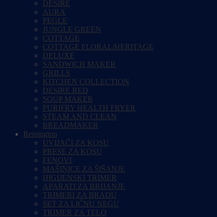
DESIRE
AURA
PEGLE
JUNGLE GREEN
COTTAGE
COTTAGE FLORAL/HERITAGE
DELUXE
SANDWICH MAKER
GRILLS
KITCHEN COLLECTION
DESIRE RED
SOUP MAKER
PURIFRY HEALTH FRYER
STEAM AND CLEAN
BREADMAKER
Remington
UVIJAČI ZA KOSU
PRESE ZA KOSU
FENOVI
MAŠINICE ZA ŠIŠANJE
HIGIJENSKI TRIMER
APARATI ZA BRIJANJE
TRIMERI ZA BRADU
SET ZA LIČNU NEGU
TRIMER ZA TELO