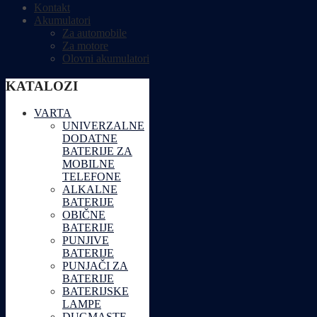
Kontakt
Akumulatori
Za automobile
Za motore
Olovni akumulatori
KATALOZI
VARTA
UNIVERZALNE
DODATNE
BATERIJE ZA
MOBILNE
TELEFONE
ALKALNE
BATERIJE
OBIČNE
BATERIJE
PUNJIVE
BATERIJE
PUNJAČI ZA
BATERIJE
BATERIJSKE
LAMPE
DUGMASTE