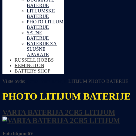
BATERIJE
LITIJUMSKE
BATERIJE
PHOTO LITIJUM
BATERIJE
SATNE
BATERIJE
BATERIJE ZA
SLUŠNE
APARATE
RUSSELL HOBBS
REMINGTON
BATTERY SHOP
Vi ste ovde:
Home
Varta baterije
LITIJUM PHOTO BATERIJE
PHOTO LITIJUM BATERIJE
VARTA BATERIJA 2CR5 LITIJUM
Foto litijum 6V