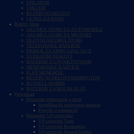
EPILATOR
VIKLERI
REZERVNI DELOVI
CETKE ZA KOSU
Battery Shop
AKUMULATORI ZA AUTOMOBILE
AKUMULATORI ZA MOTORE
OLOVNI AKUMULATORI
TELEFONSKE BATERIJE
PRIBOR ZA ZIPPO UPALJACE
VERBATIM DISKOVI
BATERIJE ZA PUNKTOVANJE
MEMORIJSKE KARTICE
FLEŠ MEMORIJE
REZERVNI DELOVI REMINGTON
RUSSELL HOBBS
BATERIJE ZA RUCNI ALAT
Download
Preuzmite informacije o firmi
Identifikaciju poslovnog partnera
Potvrdu o registraciji
Preuzmite VP cenovnike
VP cenovnik Varta
VP cenovnik Remington
VP cenovnik Russell Hobbs