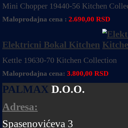
Mini Chopper 19440-56 Kitchen Colle
Maloprodajna cena :
2.690,00 RSD
Elektricni Bokal Kitchen
Kettle 19630-70 Kitchen Collection
Maloprodajna cena:
3.800,00 RSD
PALMAX
D.O.O.
Adresa:
Spasenovićeva 3