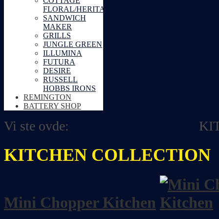
COTTAGE
FLORAL/HERITAGE
SANDWICH
MAKER
GRILLS
JUNGLE GREEN
ILLUMINA
FUTURA
DESIRE
RUSSELL
HOBBS IRONS
REMINGTON
BATTERY SHOP
Vi ste ovde:
Home
Russell Hobbs
KI
KITCHEN COLLECTION
Mini Chopper Kitchen