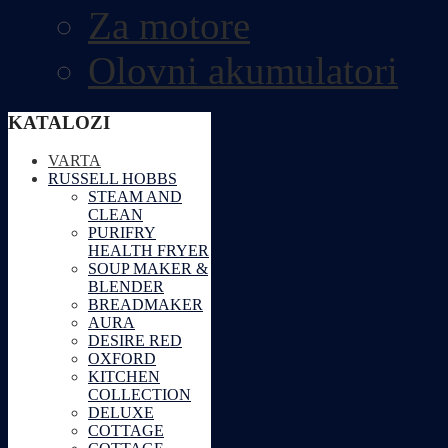
Za motore
Olovni akumulatori
KATALOZI
VARTA
RUSSELL HOBBS
STEAM AND
CLEAN
PURIFRY
HEALTH FRYER
SOUP MAKER &
BLENDER
BREADMAKER
AURA
DESIRE RED
OXFORD
KITCHEN
COLLECTION
DELUXE
COTTAGE