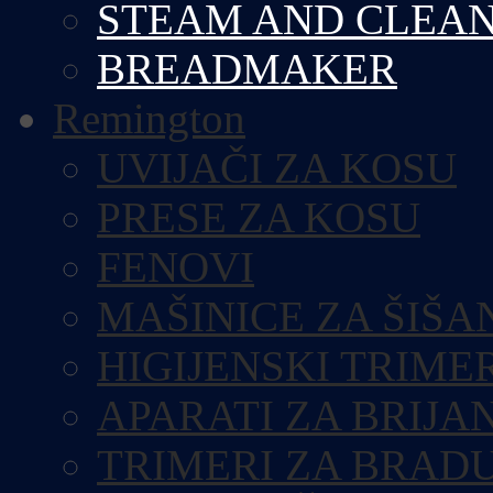
STEAM AND CLEA
BREADMAKER
Remington
UVIJAČI ZA KOSU
PRESE ZA KOSU
FENOVI
MAŠINICE ZA ŠIŠA
HIGIJENSKI TRIME
APARATI ZA BRIJA
TRIMERI ZA BRAD