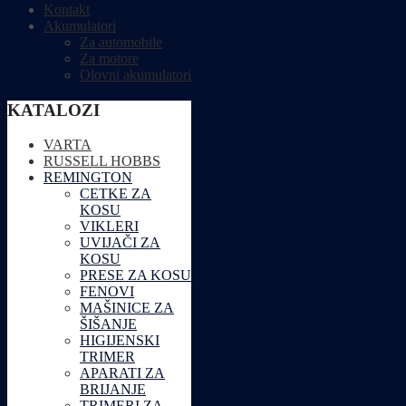
Kontakt
Akumulatori
Za automobile
Za motore
Olovni akumulatori
KATALOZI
VARTA
RUSSELL HOBBS
REMINGTON
CETKE ZA
KOSU
VIKLERI
UVIJAČI ZA
KOSU
PRESE ZA KOSU
FENOVI
MAŠINICE ZA
ŠIŠANJE
HIGIJENSKI
TRIMER
APARATI ZA
BRIJANJE
TRIMERI ZA