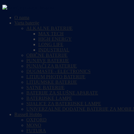
O nama
Varta baterije
ALKALNE BATERIJE
MAX TECH
HIGH ENERGY
LONG LIFE
INDUSTRIJAL
OBIČNE BATERIJE
PUNJIVE BATERIJE
PUNJAČI ZA BATERIJE
DUGMASTE - ELECTRONICS
LITIJUM PHOTO BATERIJE
LITIJUMSKE BATERIJE
SATNE BATERIJE
BATERIJE ZA SLUŠNE APARATE
BATERIJSKE LAMPE
SIJALICE ZA BATERIJSKE LAMPE
UNIVERZALNE DODATNE BATERIJE ZA MOBIL
Russell Hobbs
OXFORD
MONO
FUTURA