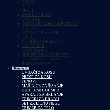
DESIRE
AURA
PEGLE
JUNGLE GREEN
COTTAGE
COTTAGE FLORAL/HERITAGE
DELUXE
SANDWICH MAKER
GRILLS
KITCHEN COLLECTION
DESIRE RED
SOUP MAKER
PURIFRY HEALTH FRYER
STEAM AND CLEAN
BREADMAKER
Remington
UVIJAČI ZA KOSU
PRESE ZA KOSU
FENOVI
MAŠINICE ZA ŠIŠANJE
HIGIJENSKI TRIMER
APARATI ZA BRIJANJE
TRIMERI ZA BRADU
SET ZA LIČNU NEGU
TRIMER ZA TELO