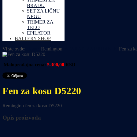
BRADU
SET ZA LIČNU
NEGU
TRIMER ZA
TELO
EPILATOR
BATTERY SHOP
Vi ste ovde:
Home
Remington
APARATI ZA BRIJANJE
Fen za k
Maloprodajna cena:
5.300,00
RSD
Fen za kosu D5220
Remington fen za kosu D5220
Opis proizvoda