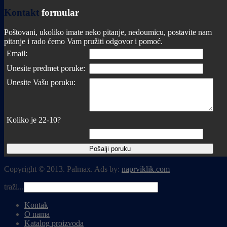
Kontakt
formular
Poštovani, ukoliko imate neko pitanje, nedoumicu, postavite nam
pitanje i rado ćemo Vam pružiti odgovor i pomoć.
Email:
Unesite predmet poruke:
Unesite Vašu poruku:
Koliko je 22-10?
Copyright © 2013. Palmax. Ads by:
naprviklik.com
traži...
Kontak
O nama
Katalog proizvoda