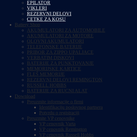
EPILATOR
VIKLERI
REZERVNI DELOVI
CETKE ZA KOSU
Battery Shop
AKUMULATORI ZA AUTOMOBILE
AKUMULATORI ZA MOTORE
OLOVNI AKUMULATORI
TELEFONSKE BATERIJE
PRIBOR ZA ZIPPO UPALJACE
VERBATIM DISKOVI
BATERIJE ZA PUNKTOVANJE
MEMORIJSKE KARTICE
FLEŠ MEMORIJE
REZERVNI DELOVI REMINGTON
RUSSELL HOBBS
BATERIJE ZA RUCNI ALAT
Download
Preuzmite informacije o firmi
Identifikaciju poslovnog partnera
Potvrdu o registraciji
Preuzmite VP cenovnike
VP cenovnik Varta
VP cenovnik Remington
VP cenovnik Russell Hobbs