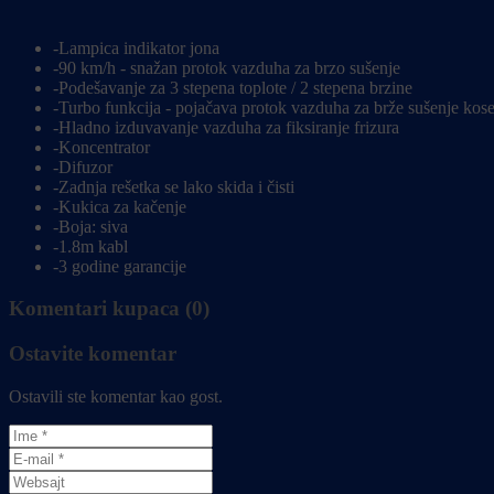
-Lampica indikator jona
-90 km/h - snažan protok vazduha za brzo sušenje
-Podešavanje za 3 stepena toplote / 2 stepena brzine
-Turbo funkcija - pojačava protok vazduha za brže sušenje kos
-Hladno izduvavanje vazduha za fiksiranje frizura
-Koncentrator
-Difuzor
-Zadnja rešetka se lako skida i čisti
-Kukica za kačenje
-Boja: siva
-1.8m kabl
-3 godine garancije
Komentari kupaca (0)
Ostavite komentar
Ostavili ste komentar kao gost.