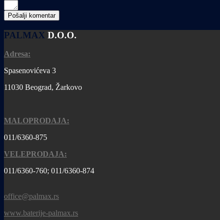
PALMAX
D.O.O.
Adresa:
Spasenovićeva 3
11030 Beograd, Žarkovo
MALOPRODAJA:
011/6360-875
VELEPRODAJA:
011/6360-760; 011/6360-874
office@palmax.rs
www.baterije-palmax.rs